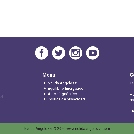
Menu
C
Nelida Angelozzi
Te
Equilibrio Energético
Autodiagnóstico
Ho
 el
Política de privacidad
me
Em
Nelida Angelozzi © 2020 www.nelidaangelozzi.com