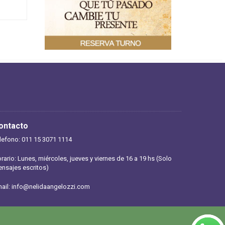
ontacto
lefono: 011 15 3071 1114
rario: Lunes, miércoles, jueves y viernes de 16 a 19 hs (Solo
nsajes escritos)
ail:
info@nelidaangelozzi.com