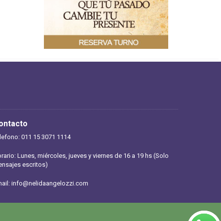
ontacto
lefono: 011 15 3071 1114
rario: Lunes, miércoles, jueves y viernes de 16 a 19 hs (Solo
nsajes escritos)
ail:
info@nelidaangelozzi.com