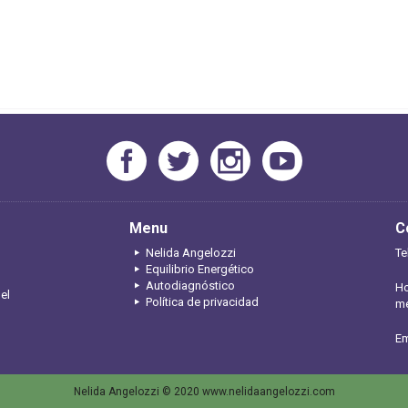
Menu
C
Nelida Angelozzi
Te
Equilibrio Energético
Autodiagnóstico
Ho
 el
Política de privacidad
me
Em
Nelida Angelozzi © 2020 www.nelidaangelozzi.com