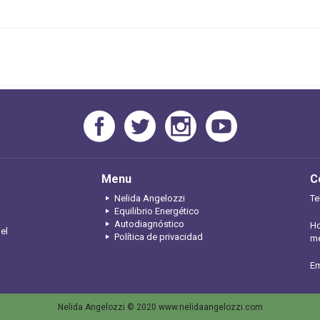
Menu
C
Nelida Angelozzi
Te
Equilibrio Energético
Autodiagnóstico
Ho
 el
Política de privacidad
me
Em
Nelida Angelozzi © 2020 www.nelidaangelozzi.com