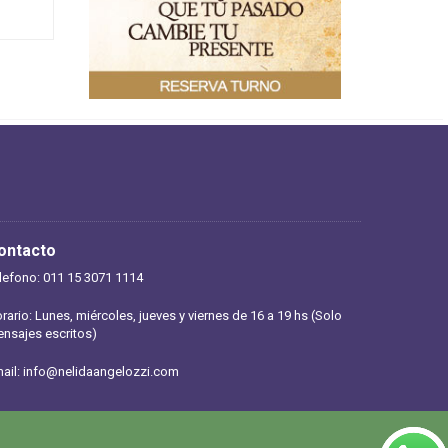
ontacto
lefono: 011 15 3071 1114
rario: Lunes, miércoles, jueves y viernes de 16 a 19 hs (Solo
nsajes escritos)
ail:
info@nelidaangelozzi.com