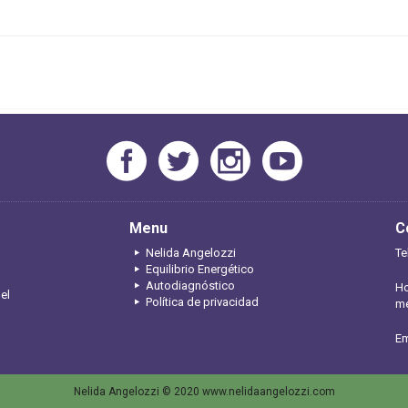
Menu
C
Nelida Angelozzi
Te
Equilibrio Energético
Autodiagnóstico
Ho
 el
Política de privacidad
me
Em
Nelida Angelozzi © 2020 www.nelidaangelozzi.com