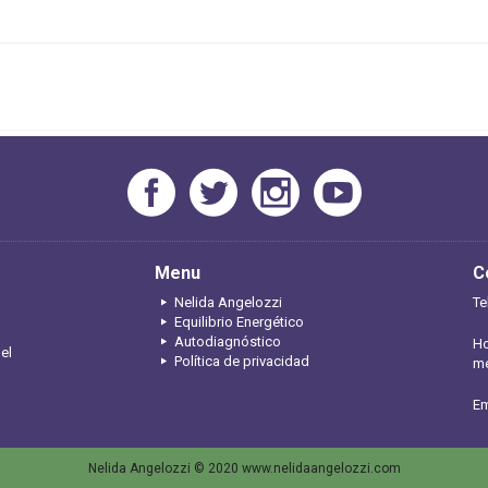
Menu
C
Nelida Angelozzi
Te
Equilibrio Energético
Autodiagnóstico
Ho
 el
Política de privacidad
me
Em
Nelida Angelozzi © 2020 www.nelidaangelozzi.com