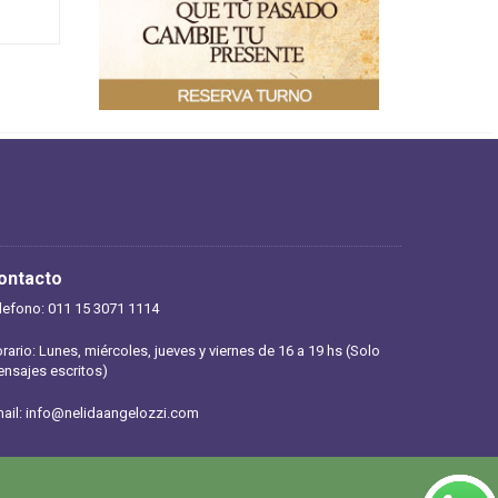
ontacto
lefono: 011 15 3071 1114
rario: Lunes, miércoles, jueves y viernes de 16 a 19 hs (Solo
nsajes escritos)
ail:
info@nelidaangelozzi.com