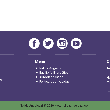
Menu
C
Nelida Angelozzi
Te
Equilibrio Energético
Autodiagnóstico
Ho
 el
Política de privacidad
me
Em
Nelida Angelozzi © 2020 www.nelidaangelozzi.com