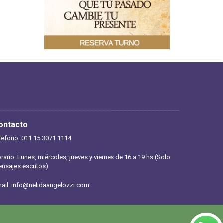
ontacto
lefono: 011 15 3071 1114
rario: Lunes, miércoles, jueves y viernes de 16 a 19 hs (Solo
nsajes escritos)
ail:
info@nelidaangelozzi.com