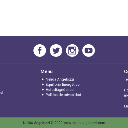
Menu
C
Nelida Angelozzi
Te
Equilibrio Energético
Autodiagnóstico
Ho
 el
Política de privacidad
me
Em
Nelida Angelozzi © 2020 www.nelidaangelozzi.com