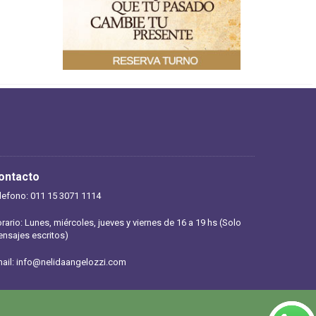
ontacto
lefono: 011 15 3071 1114
rario: Lunes, miércoles, jueves y viernes de 16 a 19 hs (Solo
nsajes escritos)
ail:
info@nelidaangelozzi.com